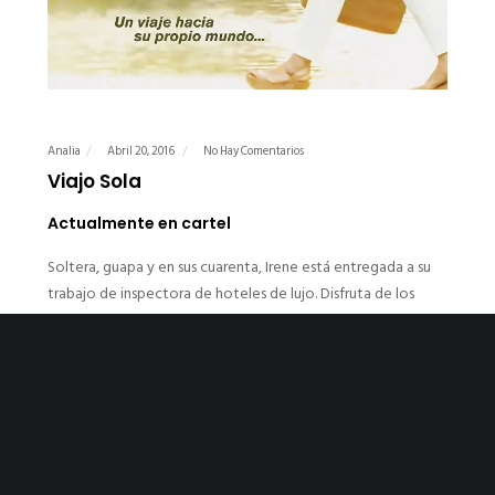
Analia
Abril 20, 2016
No Hay Comentarios
Viajo Sola
Actualmente en cartel
Soltera, guapa y en sus cuarenta, Irene está entregada a su
trabajo de inspectora de hoteles de lujo. Disfruta de los
placeres y mejores resorts, pero siempre sola y de
incógnito. Cuando sucede un hecho inesperado, Irene
comenzará a replantearse si su éxito profesional la ha
alejado de sus deseos más personales. Es entonces cuando
tomará la decisión de comenzar un viaje hacia su propia
vida…