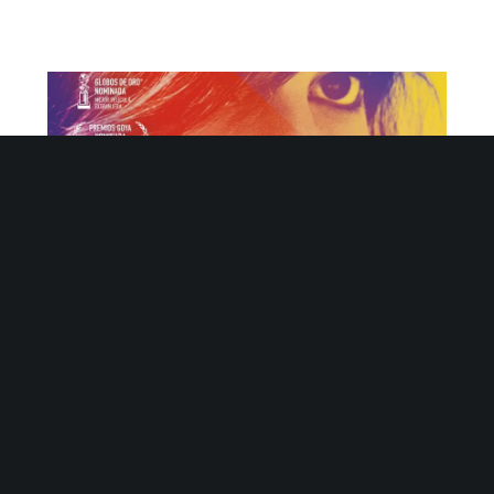
Analia
Febrero 21, 2018
No Hay Comentarios
Una mujer fantástica
Estreno: 22 de febrero
Marina (Daniela Vega), una joven camarera aspirante a