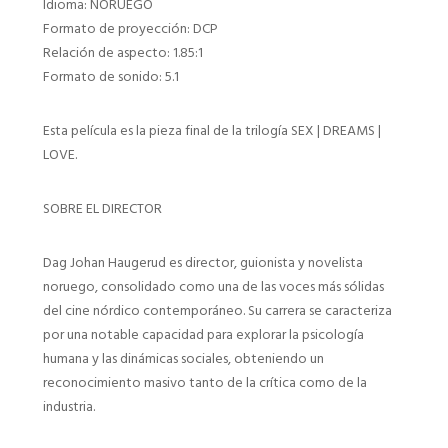
Idioma: NORUEGO
Formato de proyección: DCP
Relación de aspecto: 1.85:1
Formato de sonido: 5.1
Esta película es la pieza final de la trilogía SEX | DREAMS |
LOVE.
SOBRE EL DIRECTOR
Dag Johan Haugerud es director, guionista y novelista
noruego, consolidado como una de las voces más sólidas
del cine nórdico contemporáneo. Su carrera se caracteriza
por una notable capacidad para explorar la psicología
humana y las dinámicas sociales, obteniendo un
reconocimiento masivo tanto de la crítica como de la
industria.