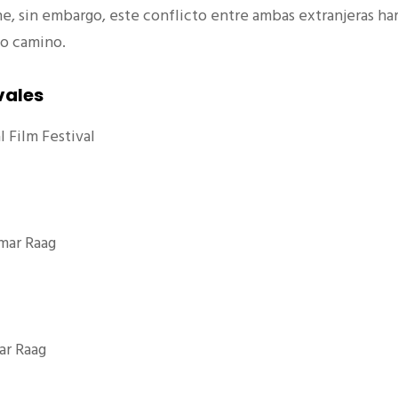
ne, sin embargo, este conflicto entre ambas extranjeras ha
io camino.
vales
 Film Festival
lmar Raag
ar Raag