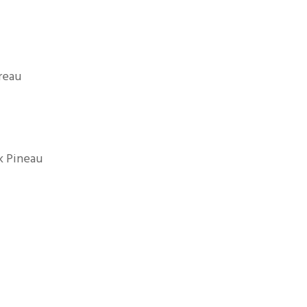
reau
k Pineau