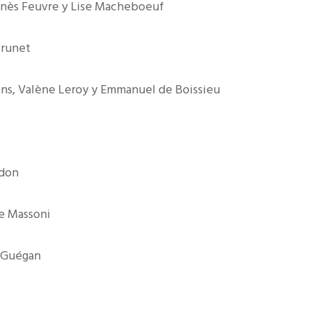
Agnès Feuvre y Lise Macheboeuf
Brunet
ens, Valène Leroy y Emmanuel de Boissieu
idon
e Massoni
 Guégan