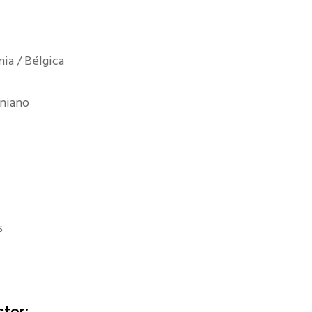
nia / Bélgica
oniano
s
ctor: