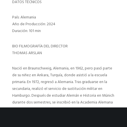
DATOS TÉCNICOS
País: Alemania
Año de Producción: 2024
Duración: 101 min
BIO FILMOGRAFÍA DEL DIRECTOR
THOMAS ARSLAN
Nació en Braunschweig, Alemania, en 1962, pero pasó parte
de su niñez en Ankara, Turquía, donde asistió a la escuela
primaria. En 1972, regresó a Alemania. Tras graduarse en la
secundaria, realizó el servicio de sustitución militar en
Hamburgo. Después de estudiar Alemán e Historia en Múnich
durante dos semestres, se inscribió en la Academia Alemana
de Cine y Televisión en Berlín. Trabaja como director de cine
y guionista desde 1992. A partir de su debut en
largometrajes con Mach die Musik leiser (1994), sus películas