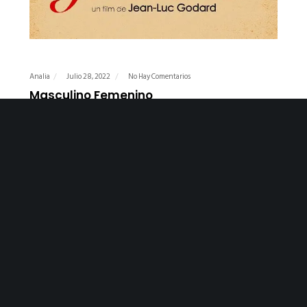
Analia
Julio 28, 2022
No Hay Comentarios
Masculino Femenino
PREMIOS Y FESTIVALES
FESTIVAL INTERNACIONAL DE CINE DE BERLÍN
Ganadora del Oso de Plata al Mejor Actor
Ganadora Interfilm Award – Honorarble Mención del Jurado
Ganadora Premio de la Juventud – Mejor Película
SINOPSIS
Luego de ser rechazado del ejército francés, Paul se siente