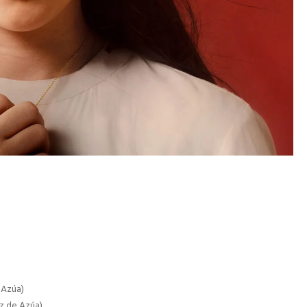
 Azúa)
z de Azúa)