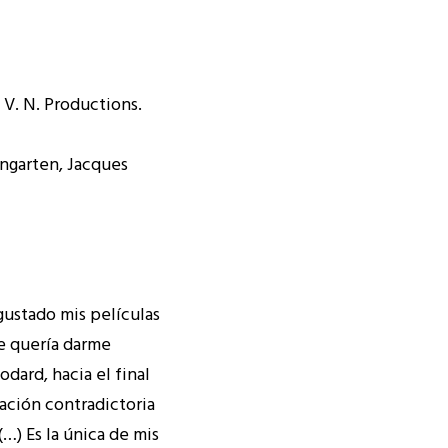
 V. N. Productions.
ingarten, Jacques
gustado mis películas
ie quería darme
dard, hacia el final
uación contradictoria
(…) Es la única de mis