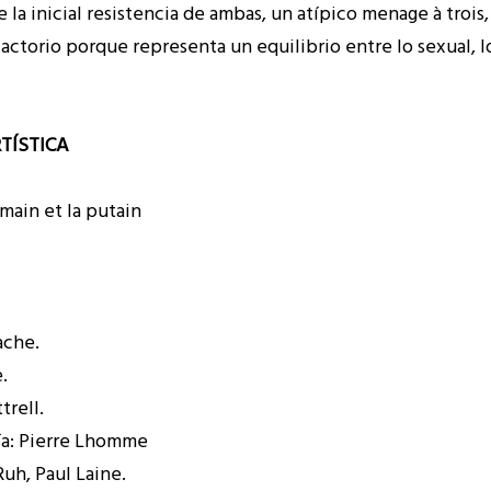
 la inicial resistencia de ambas, un atípico menage à trois, 
actorio porque representa un equilibrio entre lo sexual, l
RTÍSTICA
amain et la putain
ache.
.
trell.
ía: Pierre Lhomme
uh, Paul Laine.