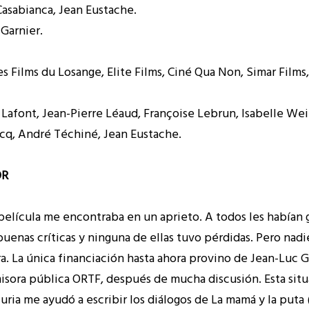
asabianca, Jean Eustache.
 Garnier.
 Films du Losange, Elite Films, Ciné Qua Non, Simar Films,
Lafont, Jean-Pierre Léaud, Françoise Lebrun, Isabelle We
cq, André Téchiné, Jean Eustache.
OR
película me encontraba en un aprieto. A todos les habían 
buenas críticas y ninguna de ellas tuvo pérdidas. Pero nad
a. La única financiación hasta ahora provino de Jean-Luc Go
emisora pública ORTF, después de mucha discusión. Esta sit
uria me ayudó a escribir los diálogos de La mamá y la puta 