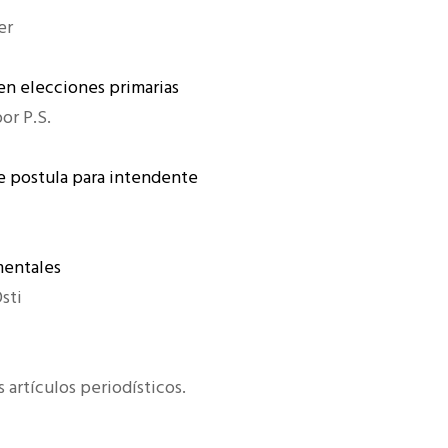
er
en elecciones primarias
por P.S.
e postula para intendente
entales
Osti
 artículos periodísticos.