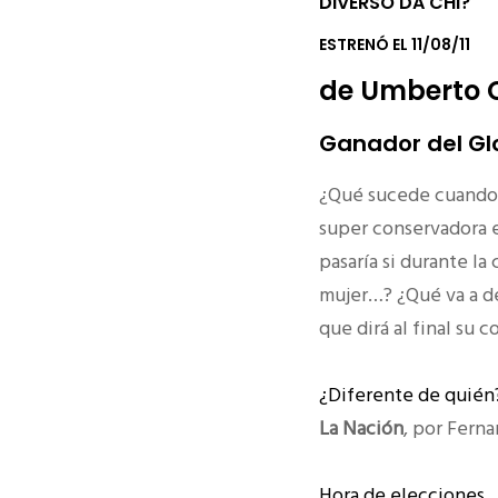
DIVERSO DA CHI?
ESTRENÓ EL 11/08/11
de Umberto 
Ganador del Glo
¿Qué sucede cuando 
super conservadora e
pasaría si durante l
mujer…? ¿Qué va a de
que dirá al final su 
¿Diferente de quién
La Nación
, por Fern
Hora de elecciones