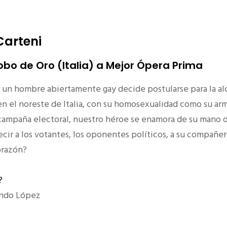
Carteni
bo de Oro (Italia) a Mejor Ópera Prima
un hombre abiertamente gay decide postularse para la alc
n el noreste de Italia, con su homosexualidad como su ar
a campaña electoral, nuestro héroe se enamora de su mano 
cir a los votantes, los oponentes políticos, a su compañe
corazón?
?
ando López