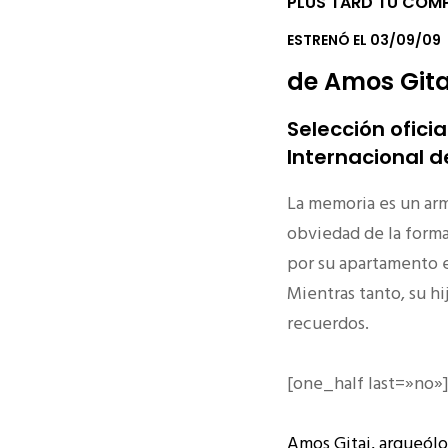
PLUS TARD TU COM
ESTRENÓ EL 03/09/09
de Amos Gita
Selección oficia
Internacional d
La memoria es un arm
obviedad de la form
por su apartamento e
Mientras tanto, su hij
recuerdos.
[one_half last=»no»
Amos Gitai, arqueól