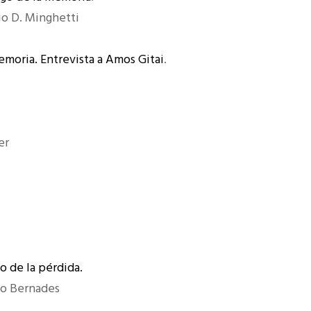
io D. Minghetti
 memoria. Entrevista a Amos Gitai
.
er
]
 de la pérdida.
io Bernades