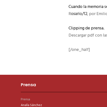
Cuando la memoria se
R
osario/12
, por Emili
Clipping de prensa.
Descargar pdf con las
[/one_half]
Prensa
Prensa
Analía Sánchez