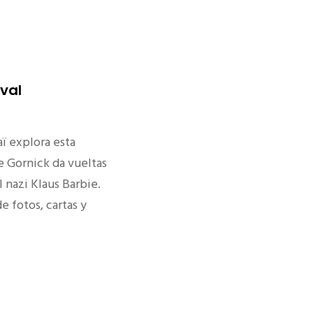
ival
ï explora esta
 Gornick da vueltas
 nazi Klaus Barbie.
de fotos, cartas y